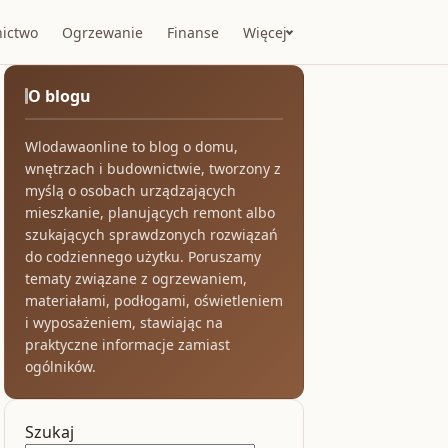
ictwo
Ogrzewanie
Finanse
Więcej
O blogu
Wlodawaonline to blog o domu,
wnętrzach i budownictwie, tworzony z
myślą o osobach urządzających
mieszkanie, planujących remont albo
szukających sprawdzonych rozwiązań
do codziennego użytku. Poruszamy
tematy związane z ogrzewaniem,
materiałami, podłogami, oświetleniem
i wyposażeniem, stawiając na
praktyczne informacje zamiast
ogólników.
Szukaj