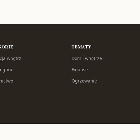
GORIE
TEMATY
cja wnętrz
Dom i wnętrze
egorii
Finanse
nictwo
Ogrzewanie