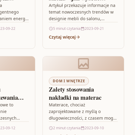
teligentnym
idealny zestaw?
na
Artykuł przekazuje informacje na
igentnego
temat nowoczesnych trendów w
zaniem energią
designie mebli do salonu,
ąc kluczową
podkreślając znaczenie
23-09-22
5 minut czytania
2023-09-21
 w
minimalistycznego podejścia,
Czytaj więcej
i i
czystych linii i nowoczesnych
pływu
materiałów. Zaznacza, że
kluczowym…
DOM I WNĘTRZE
u
Zalety stosowania
zewania
nakładki na materac
owe to
Materace, chociaż
nie
zaprojektowane z myślą o
czesnych
długowieczności, z czasem mogą
awidłowe
stracić swoją pierwotną
23-09-12
2 minut czytania
2023-09-10
emu zależy w
elastyczność i komfort. Dlatego