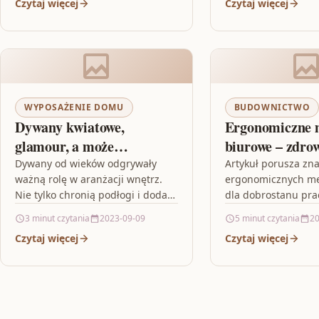
Czytaj więcej
Czytaj więcej
stosowanie odnawialnych
dużej mierze od pr
materiałów oraz recykling…
montażu sterownik
podłogowego.…
WYPOSAŻENIE DOMU
BUDOWNICTWO
Dywany kwiatowe,
Ergonomiczne 
glamour, a może
biurowe – zdro
orientalne? Co wybrać?
pracowników n
Dywany od wieków odgrywały
Artykuł porusza zn
ważną rolę w aranżacji wnętrz.
ergonomicznych me
pierwszym mie
Nie tylko chronią podłogi i dodają
dla dobrostanu pra
ciepła, ale także stanowią ważny
podkreślając ich w
3 minut czytania
2023-09-09
5 minut czytania
20
element dekoracyjny, który
komfort pracy, zap
Czytaj więcej
Czytaj więcej
może…
dolegliwościom zw
długotrwałym sied
ogólną wydajność…