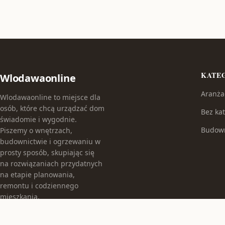
KATE
Wlodawaonline
Aranża
Wlodawaonline to miejsce dla
osób, które chcą urządzać dom
Bez kat
świadomie i wygodnie.
Budow
Piszemy o wnętrzach,
budownictwie i ogrzewaniu w
prosty sposób, skupiając się
na rozwiązaniach przydatnych
na etapie planowania,
remontu i codziennego
mieszkania.