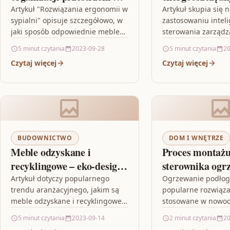
sypialni – funkcjonalne
rozwiązań w in
Artykuł "Rozwiązania ergonomii w
Artykuł skupia się 
sypialni" opisuje szczegółowo, w
zastosowaniu intel
meble
domu
jaki sposób odpowiednie meble
sterowania zarząd
mogą wpływać na organizację
w domu, podkreślaj
5 minut czytania
2023-09-28
5 minut czytania
20
przestrzeni sypialni. Autor
rolę tych rozwiązań
Czytaj więcej
Czytaj więcej
zachęca do zastanowienia się
oszczędzaniu energi
nad…
minimalizowaniu w
budynku na…
BUDOWNICTWO
DOM I WNĘTRZE
Meble odzyskane i
Proces montaż
recyklingowe – eko-design
sterownika ogr
w aranżacji wnętrz
podłogowego
Artykuł dotyczy popularnego
Ogrzewanie podłog
trendu aranżacyjnego, jakim są
popularne rozwiąza
meble odzyskane i recyklingowe,
stosowane w nowo
wpisujące się w etykę eko-
domach. Jednak pr
5 minut czytania
2023-09-14
2 minut czytania
20
designu. Podkreśla się, że
działanie tego syst