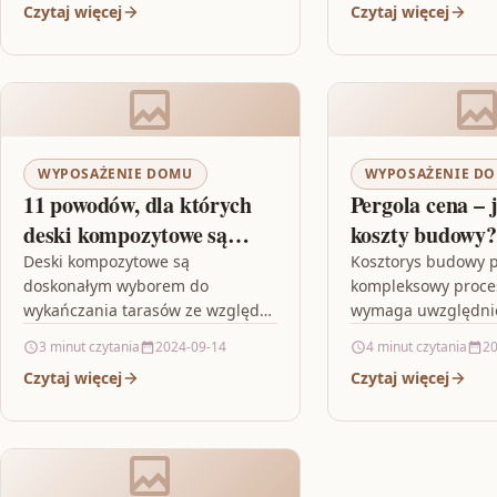
Czytaj więcej
Czytaj więcej
Opisuje znane marki, takie jak
Piękno pastelowych
Victoria's…
polega na ich subt
WYPOSAŻENIE DOMU
WYPOSAŻENIE D
11 powodów, dla których
Pergola cena – 
deski kompozytowe są
koszty budowy?
idealne do tarasu
Deski kompozytowe są
Kosztorys budowy p
doskonałym wyborem do
kompleksowy proces
wykańczania tarasów ze względu
wymaga uwzględni
na swoją wyjątkową trwałość i
różnorodnych czynn
3 minut czytania
2024-09-14
4 minut czytania
20
bezpieczeństwo, jakie oferują.
jak materiały, rozmi
Czytaj więcej
Czytaj więcej
Składają się one z mieszanki
i dodatkowe udogod
drewna…
Artykuł podkreśla, ż
budowy…