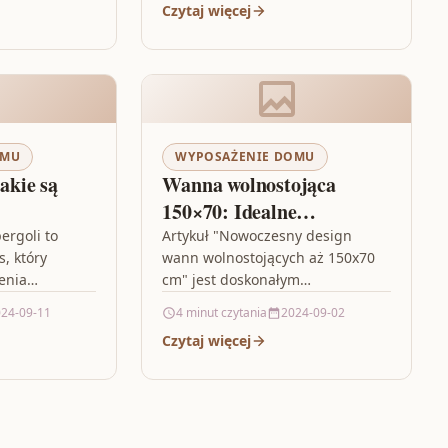
Czytaj więcej
 kolorów
skorzystać z usług profesjonalnej
elności…
firmy,…
OMU
WYPOSAŻENIE DOMU
jakie są
Wanna wolnostojąca
150×70: Idealne
uzupełnienie dla loftowej
ergoli to
Artykuł "Nowoczesny design
, który
wann wolnostojących aż 150x70
łazienki
enia
cm" jest doskonałym
ików, takich
przewodnikiem dla osób
24-09-11
4 minut czytania
2024-09-02
ar, konstrukcja
poszukujących luksusowych
Czytaj więcej
nienia.
rozwiązań do nowoczesnych
e koszty
łazienek. Opisuje on zalety oraz
możliwości…