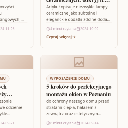
urok w twoim wnętrzu
korzyści
Artykuł opisuje niezwykłe lampy
u
ceramiczne jako subtelne i
singowych,
eleganckie dodatki zdolne dodać
 Opel
niepowtarzalnego uroku
24-11-26
4 minut czytania
2024-10-02
erwsze,
każdemu wnętrzu. Autor
Czytaj więcej
cyjne ceny
podkreśla, że są one nie tylko
singowych,
praktycznym…
OMU
WYPOSAŻENIE DOMU
ych
5 kroków do perfekcyjnego
eży
montażu okien w Poznaniu
on wiosna-
ezonie
do ochrony naszego domu przed
owe odcienie
stratami ciepła, hałasem z
ykle
zewnątrz oraz estetycznym
delikatności i
wyglądem. Organizując montaż
24-09-21
6 minut czytania
2024-09-14
stylizacji.
okien w Poznaniu, warto