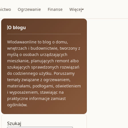
ictwo
Ogrzewanie
Finanse
Więcej
O blogu
Wlodawaonline to blog o domu,
wnętrzach i budownictwie, tworzony z
myślą o osobach urządzających
mieszkanie, planujących remont albo
szukających sprawdzonych rozwiązań
do codziennego użytku. Poruszamy
tematy związane z ogrzewaniem,
materiałami, podłogami, oświetleniem
i wyposażeniem, stawiając na
praktyczne informacje zamiast
ogólników.
Szukaj