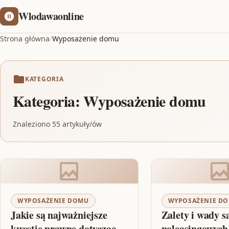
Wlodawaonline
Strona główna
/
Wyposażenie domu
KATEGORIA
Kategoria:
Wyposażenie domu
Znaleziono 55 artykuły/ów
WYPOSAŻENIE DOMU
WYPOSAŻENIE D
Jakie są najważniejsze
Zalety i wady 
kwestie prawne dotyczące
poleasingowych