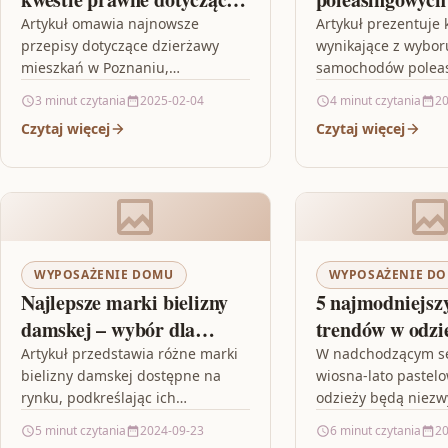
mieszkań w Poznaniu?
Artykuł omawia najnowsze
Artykuł prezentuje 
przepisy dotyczące dzierżawy
wynikające z wybor
mieszkań w Poznaniu,
samochodów polea
wprowadzając szereg istotnych
szczególnie modelu
3 minut czytania
2025-02-04
4 minut czytania
20
zmian, które mają wpływ na
Grandland X. Po pi
Czytaj więcej
Czytaj więcej
prawa zarówno właścicieli, jak i
podkreśla się atrak
najemców. Wprowadzenie…
samochodów polea
które stają się…
WYPOSAŻENIE DOMU
WYPOSAŻENIE D
Najlepsze marki bielizny
5 najmodniejsz
damskej – wybór dla
trendów w odzi
każdej kobiety
damskej na sez
Artykuł przedstawia różne marki
W nadchodzącym s
bielizny damskej dostępne na
wiosna-lato pastel
lato
rynku, podkreślając ich
odzieży będą niezw
różnorodność i dopasowanie do
popularne, dodając 
5 minut czytania
2024-09-23
6 minut czytania
20
indywidualnych potrzeb kobiet.
świeżości do każdej 