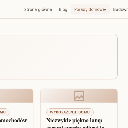
Strona główna
Blog
Porady domowe
Budown
OMU
WYPOSAŻENIE DOMU
samochodów
Niezwykłe piękno lamp
ceramicznych: odkryj ich