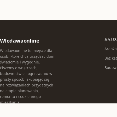
KATE
Wlodawaonline
Aranża
Wlodawaonline to miejsce dla
osób, które chcą urządzać dom
Bez kat
świadomie i wygodnie.
Budow
Piszemy o wnętrzach,
budownictwie i ogrzewaniu w
prosty sposób, skupiając się
na rozwiązaniach przydatnych
na etapie planowania,
remontu i codziennego
mieszkania.