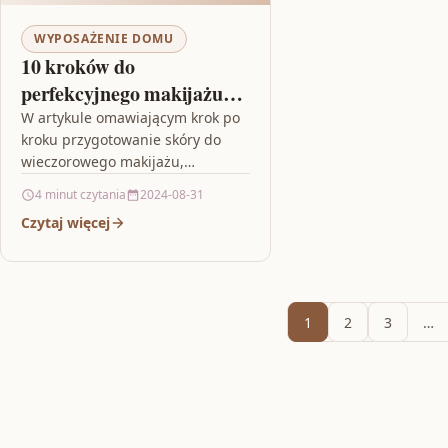
WYPOSAŻENIE DOMU
10 kroków do
perfekcyjnego makijażu
wieczorowego
W artykule omawiającym krok po
kroku przygotowanie skóry do
wieczorowego makijażu,
znajdziesz kluczowe informacje
4 minut czytania
2024-08-31
na temat kroków niezbędnych do
Czytaj więcej
uzyskania doskonałego rezultatu.
Artykuł rozpoczyna…
1
2
3
…