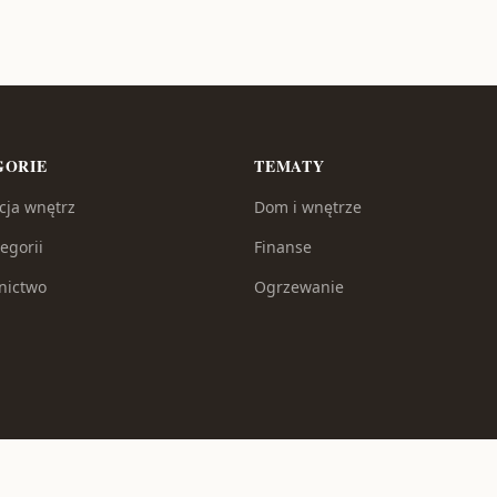
GORIE
TEMATY
cja wnętrz
Dom i wnętrze
egorii
Finanse
nictwo
Ogrzewanie