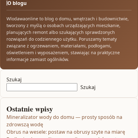
O blogu
Wlodawaonline to blog o domu, wnętrzach i budownictwie,
tworzony z myślą o osobach urządzających mieszkanie,
planujących remont albo szukających sprawdzonych
rozwiązań do codziennego użytku. Poruszamy tematy
związane z ogrzewaniem, materiałami, podłogami,
oświetleniem i wyposażeniem, stawiając na praktyczne
informacje zamiast ogólników.
Szukaj
Szukaj
Ostatnie wpisy
Mineralizator wody do domu — prosty sposób na
zdrowszą wodę
Obrus na wesele: postaw na obrusy szyte na miarę