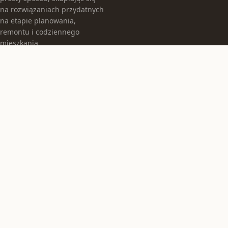
na rozwiązaniach przydatnych
na etapie planowania,
remontu i codziennego
mieszkania.
KATEGORIE
Aranżacja wnętrz
Bez kategorii
Budownictwo
TEMATY
Dom i wnętrze
Finanse
Ogrzewanie