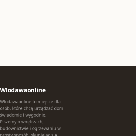
Wlodawaonline
Wlodawaonline to miejsce dla
osób, które chcą urządzać dom
świadomie i wygodnie.
Piszemy o wnętrzach,
budownictwie i ogrzewaniu w
prosty sposób, skupiając się